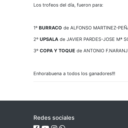
Los trofeos del día, fueron para:
1º
BURRACO
de ALFONSO MARTINEZ-PEÑA M
2º
UPSALA
de JAVIER PARDES-JOSE Mª SO
3º
COPA Y TOQUE
de ANTONIO F.NARANJO-
Enhorabuena a todos los ganadores!!!
Redes sociales