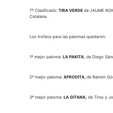
7º Clasificado:
TIRA VERDE
de JAUME ROI
Catalana.
Los trofeos para las palomas quedaron:
1ª mejor paloma:
LA PAKITA,
de Diego Sánc
2ª mejor paloma:
AFRODITA,
de Ramón Góm
3ª mejor paloma:
LA GITANA,
de Tirso y J