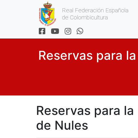
Real Federación Española
de Colombicultura
Reservas para l
Reservas para l
de Nules