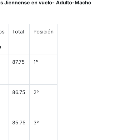
os Jiennense en vuelo- Adulto-Macho
os
Total
Posición
n
87.75
1º
86.75
2º
85.75
3º