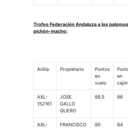
Trofeo Federación Andaluza a los palomo
pichón-macho:
Anilla
Propietario
Puntos
Punt
en
en
vuelo
cajó
AXL-
JOSE
88.5
86
152161
GALLO
QUERO
AXL-
FRANCISCO
90
84