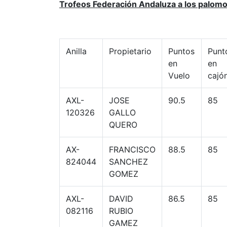
Trofeos Federación Andaluza a los palom
Anilla
Propietario
Puntos
Punt
en
en
Vuelo
cajó
AXL-
JOSE
90.5
85
120326
GALLO
QUERO
AX-
FRANCISCO
88.5
85
824044
SANCHEZ
GOMEZ
AXL-
DAVID
86.5
85
082116
RUBIO
GAMEZ