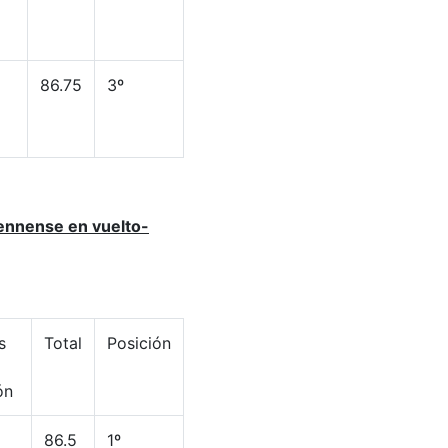
86.75
3º
iennense en vuelto-
s
Total
Posición
ón
86.5
1º