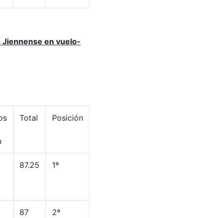
s Jiennense en vuelo-
os
Total
Posición
n
87.25
1º
87
2º