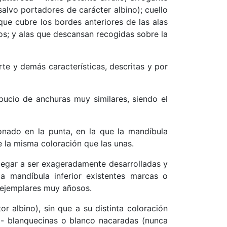
(salvo portadores de carácte
r albino); cuello
que cubre los bordes anteriores de las alas
os; y alas que descansan recogidas sobre la
rte y demás características, descritas y por
pucio de anchuras muy similares, siendo el
onado en la punta, en la que la mandíbula
e la misma coloración que las unas.
llegar a ser exageradamente desarrolla
das y
a mandíbula inferior existentes marcas o
n ejemplares muy añosos.
r albino), sin que a su distinta coloración
 - blanquecinas o blanco nacaradas (nunca