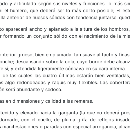
do y articulado según sus niveles y funciones, lo más sim
n: el humero, que deberá ser lo más corto posible; El est
illa anterior de huesos sólidos con tendencia juntarse, que
to aparecerá ancho y aplanado a la altura de los hombros, 
ar formando un conjunto sólido con el nacimiento de la mi
nterior grueso, bien emplumada, tan suave al tacto y finas
 buche; descansando sobre la cola, cuyo borde debe alcanz
re sí; y extendida ligeramente cóncava en su cara interna. 
; de las cuales las cuatro últimas estarán bien ventilad
as algo redondeadas y raquis muy flexibles. Las cobertera
món será abundante y sedoso.
s en dimensiones y calidad a las remeras.
tenido y elevado hacia la garganta (la que no deberá pre
dornado, con el cuello, de pluma grifa de reflejos irisa
 manifestaciones o paradas con especial arrogancia, alcan