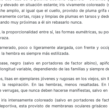
 y elevado en situación estante; iris vivamente coloreado 
e amplio, al igual que el cuello, provisto de pluma grifa 
eramente cortas, rojas y limpias de plumas en tarsos y ded
dando muy próximas a él sin rebasarlo nunca.
la proporcionalidad entre sí, las formas eumétricas, su po
 raza.
arnerado, poco o ligeramente alargada, con frente y occi
 la hembra es siempre más estilizada.
se, negro (salvo en portadores de factor albino), apiñ
longitud variable, dependiendo de las familias y siempre d
, lisas en ejemplares jóvenes y rugosas en los viejos, sin 
la respiración. En las hembras, menos resaltadas. En l
e verrugas, que nunca deben hacerse manifiestas, salvo e
 iris intensamente coloreado (salvo en portadores de facto
eportiva, esta provisto de membranas oculares grisáceo