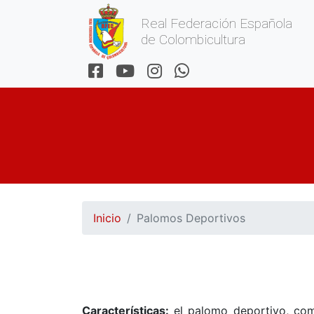
Real Federación Española
de Colombicultura
Inicio
Palomos Deportivos
Caract
erísticas:
el palomo deportivo, com